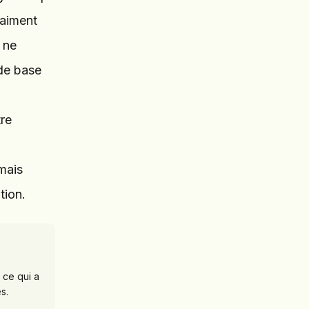
raiment
 ne
de base
tre
 mais
tion.
 ce qui a
s.