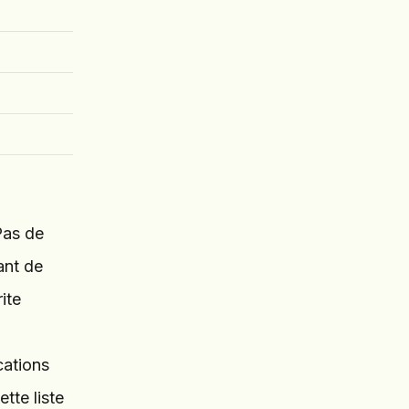
Pas de
ant de
ite
cations
tte liste