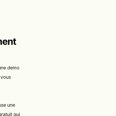
ment
d'une demo
n vous
sse une
ratuit qui