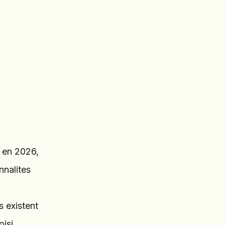
, en 2026,
nnalites
s existent
isi.