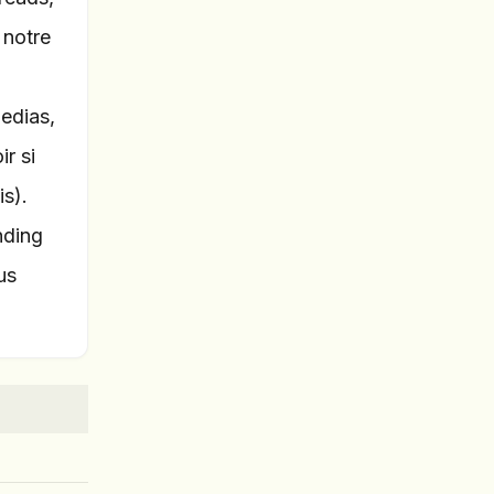
 notre
edias,
ir si
is).
nding
us