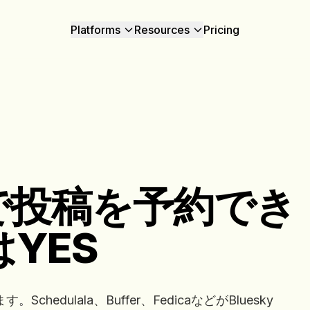
Platforms
Resources
Pricing
kyで投稿を予約でき
YES
chedulala、Buffer、FedicaなどがBluesky