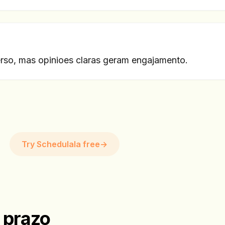
erso, mas opinioes claras geram engajamento.
Try Schedulala free
→
 prazo