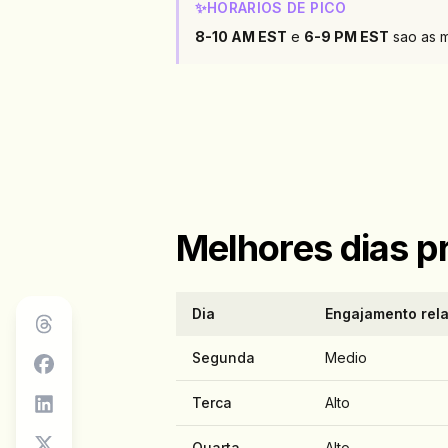
✨
HORARIOS DE PICO
8-10 AM EST
e
6-9 PM EST
sao as m
Melhores dias p
Dia
Engajamento rela
Segunda
Medio
Terca
Alto
Quarta
Alto