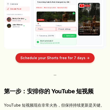
5 morning habits that changed my life
Calendar
Shorts
#Shorts
#morningroutine
#productivity
Create Post
YOUTUBE CHANNELS
👍
Becky Creates
SHORTS
BeckyCreates
👎
💬
Jake Fitness
Visibility
Category
↗️
JakeFitness
Becky Creates
Public
People & Blogs
5 morning habits that changed
my life
#Shorts #morningroutine #productivity
Tomorrow, 2:00 PM
Scheduled!
Short scheduled!
Going live tomorrow at 2:00 PM
Schedule your Shorts free for 7 days →
第一步：安排你的 YouTube 短视频
YouTube 短视频现在非常火热，但保持持续更新是关键。