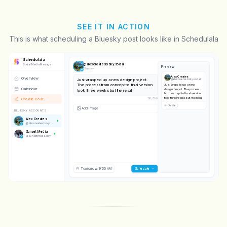
SEE IT IN ACTION
This is what scheduling a Bluesky post looks like in Schedulala
Schedulala
@
alexcreates.bsky.social
Social Media Manager
Preview
Bluesky
Alex Creates
Overview
Just wrapped up a new design project.
@
alexcreates.bsky.social
The process from concept to final version
Just wrapped up a new
Calendar
design project. The process
took three weeks but the result was worth
from concept to final version
every
took three weeks but the
Create Post
result was worth every
128
/
300
💬 0
🔄 0
❤️ 0
BLUESKY ACCOUNTS
Add image
Alex Creates
@
alexcreates.bsky.social
Sunset Media
@
sunsetmedia.com
Tomorrow, 9:00 AM
Schedule