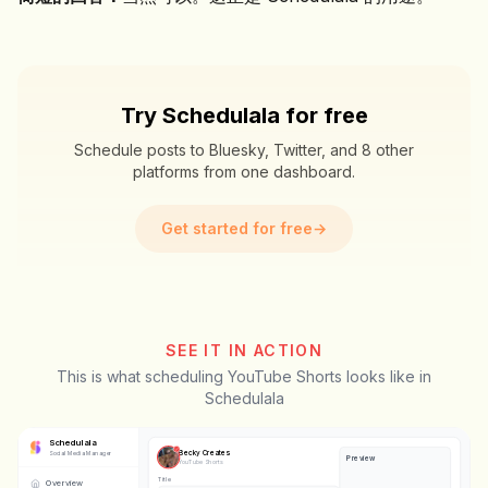
Try Schedulala for free
Schedule posts to Bluesky, Twitter, and 8 other
platforms from one dashboard.
Get started for free
→
SEE IT IN ACTION
This is what scheduling YouTube Shorts looks like in
Schedulala
Schedulala
Becky Creates
Social Media Manager
Preview
YouTube Shorts
Title
Overview