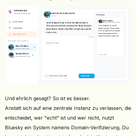
Schedulala
@
alexcreates.bsky.social
Social Media Manager
Preview
Bluesky
Alex Creates
Overview
Just wrapped up a new design project.
@
alexcreates.bsky.social
The process from concept to final version
Just wrapped up a new
Calendar
design project. The process
took three weeks but the result was worth
from concept to final version
every revision.
took three weeks but the
Create Post
result was worth every
137
/
300
revision.
BLUESKY ACCOUNTS
Alex Creates
@
alexcreates.bsky.social
IMAGE
Sunset Media
@
sunsetmedia.com
💬 0
🔄 0
❤️ 0
Tomorrow, 9:00 AM
Scheduling...
Und ehrlich gesagt? So ist es besser.
Anstatt sich auf eine zentrale Instanz zu verlassen, die
entscheidet, wer "echt" ist und wer nicht, nutzt
Bluesky ein System namens Domain-Verifizierung. Du