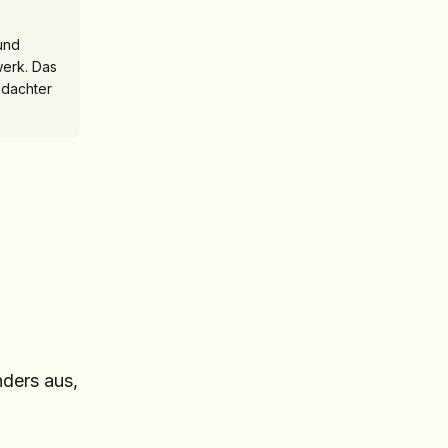
und
werk. Das
hdachter
nders aus,