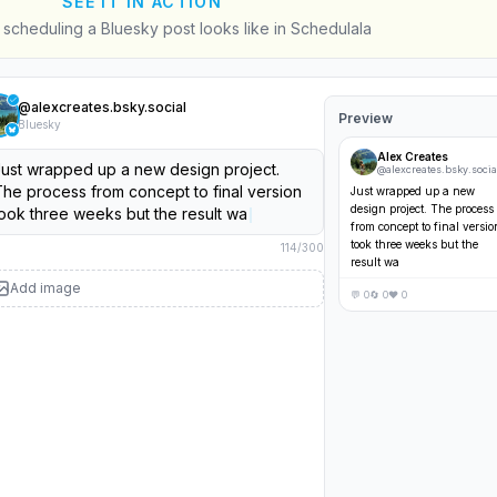
SEE IT IN ACTION
t scheduling a Bluesky post looks like in Schedulala
@
alexcreates.bsky.social
Preview
Bluesky
Alex Creates
ust wrapped up a new design project.
@
alexcreates.bsky.socia
he process from concept to final version
Just wrapped up a new
design project. The process
ook three weeks but the result was worth
from concept to final versio
very revision.
took three weeks but the
result was worth every
137
/
300
revision.
Add image
💬 0
🔄 0
❤️ 0