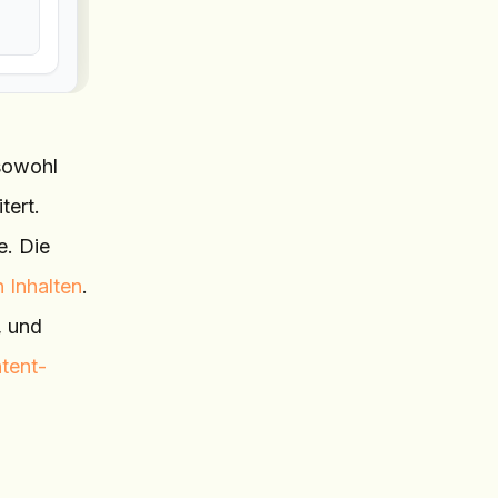
 sowohl
tert.
e. Die
 Inhalten
.
, und
tent-