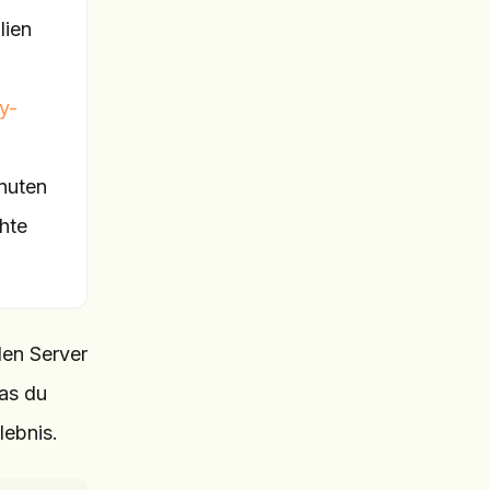
lien
y-
inuten
hte
den Server
was du
lebnis.