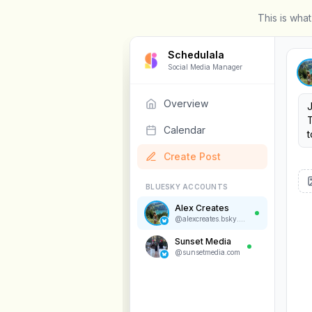
This is wha
Schedulala
Social Media Manager
Overview
J
T
Calendar
t
e
Create Post
BLUESKY ACCOUNTS
Alex Creates
@
alexcreates.bsky.social
Sunset Media
@
sunsetmedia.com