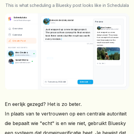
This is what scheduling a Bluesky post looks like in Schedulala
Schedulala
@
alexcreates.bsky.social
Social Media Manager
Preview
Bluesky
Alex Creates
Overview
Just wrapped up a new design project.
@
alexcreates.bsky.social
The process from concept to final version
Just wrapped up a new
Calendar
design project. The process
took three weeks but the result was worth
from concept to final version
every revision.
took three weeks but the
Create Post
result was worth every
137
/
300
revision.
BLUESKY ACCOUNTS
Alex Creates
@
alexcreates.bsky.social
IMAGE
Sunset Media
@
sunsetmedia.com
💬 0
🔄 0
❤️ 0
Tomorrow, 9:00 AM
Scheduled!
Post scheduled!
Going live tomorrow at 9:00 AM
En eerlijk gezegd? Het is zo beter.
In plaats van te vertrouwen op een centrale autoriteit
die bepaalt wie "echt" is en wie niet, gebruikt Bluesky
een systeem dat domeinverificatie heet. Je bewijst dat