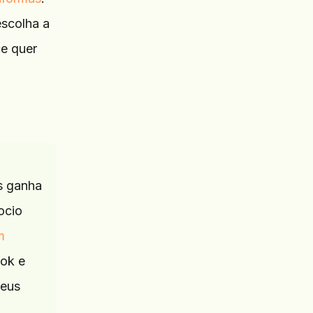
escolha a
ce quer
s ganha
ocio
m
Tok e
seus