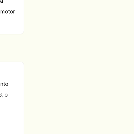
 a
 motor
ento
6, o