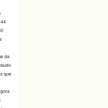
s
-44
10
s
ar da
nteudo
os que
agora
s