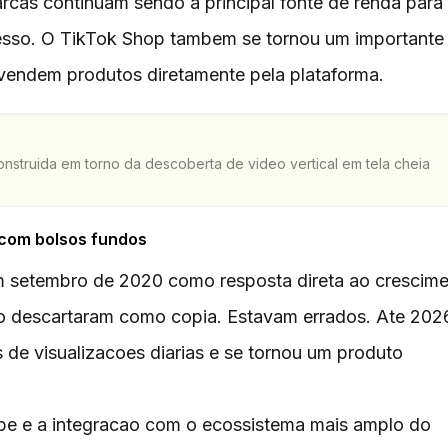
arcas continuam sendo a principal fonte de renda para
esso. O TikTok Shop tambem se tornou um importante
 vendem produtos diretamente pela plataforma.
onstruida em torno da descoberta de video vertical em tela cheia
 com bolsos fundos
m setembro de 2020 como resposta direta ao crescim
 o descartaram como copia. Estavam errados. Ate 202
s de visualizacoes diarias e se tornou um produto
e e a integracao com o ecossistema mais amplo do