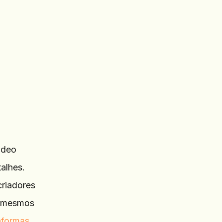
ideo
alhes.
criadores
s mesmos
aformas
.