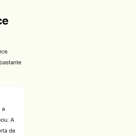
ce
ece.
bastante
 a
oou. A
rta de