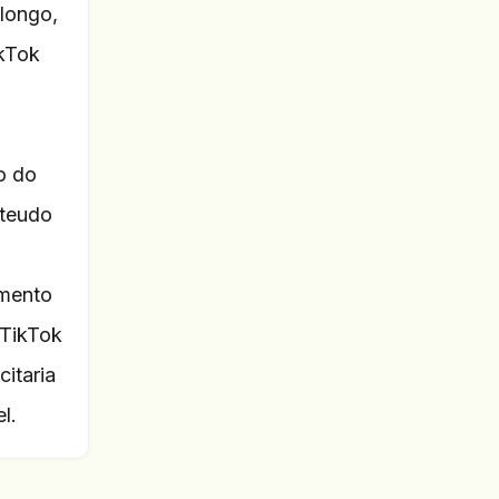
longo,
ikTok
o do
nteudo
amento
 TikTok
itaria
l.